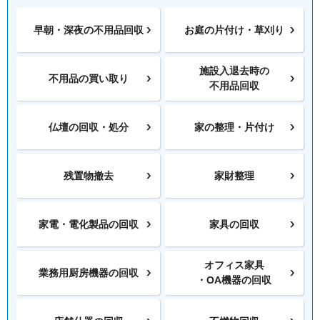
早朝・深夜の
不用品回収
お庭の片付け・
草刈り
施設入退去時の
不用品の
買い取り
不用品回収
仏壇の
回収・処分
家の整理・片付け
残置物撤去
家財整理
家電・電化製品の
回収
家具の回収
オフィス家具
業務用厨房機器の
回収
・OA機器の回収