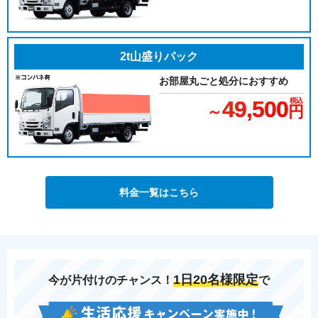
2t山盛りパック
お部屋丸ごと処分におすすめ
49,500
税込
～
円
料金一覧はこちら
1日
20名様限定
今が片付けのチャンス！
で