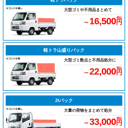
大型ゴミや不用品まとめて
16,500
税込
～
円
軽トラ山盛りパック
大型ゴミ数点と不用品処分に
22,000
税込
～
円
2tパック
大量の荷物をまとめて処分
33,000
税込
～
円