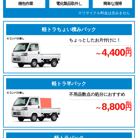
梱包作業
電化製品取外し
簡単な清掃
※リサイクル料金は含みません
軽トラちょい積みパック
ちょっとしたお片付けに！
4,400
税込
～
円
軽トラ半パック
不用品数点の処分におすすめ
8,800
税込
～
円
軽トラパック