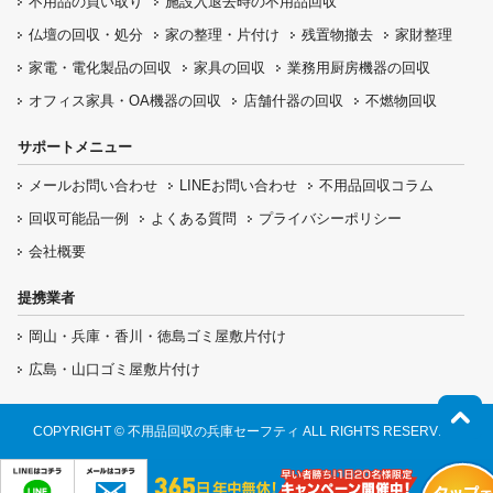
不用品の
買い取り
施設入退去時の
不用品回収
仏壇の
回収・処分
家の整理・片付け
残置物撤去
家財整理
家電・電化製品の回収
家具の回収
業務用厨房機器の
回収
オフィス家具
・OA機器の回収
店舗什器の回収
不燃物回収
サポートメニュー
メールお問い合わせ
LINEお問い合わせ
不用品回収コラム
回収可能品一例
よくある質問
プライバシーポリシー
会社概要
提携業者
岡山・兵庫・香川・徳島ゴミ屋敷片付け
広島・山口ゴミ屋敷片付け
COPYRIGHT © 不用品回収の兵庫セーフティ ALL RIGHTS RESERVED.