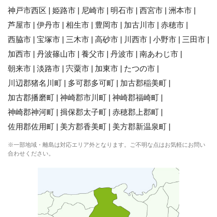
神戸市西区
姫路市
尼崎市
明石市
西宮市
洲本市
芦屋市
伊丹市
相生市
豊岡市
加古川市
赤穂市
西脇市
宝塚市
三木市
高砂市
川西市
小野市
三田市
加西市
丹波篠山市
養父市
丹波市
南あわじ市
朝来市
淡路市
宍粟市
加東市
たつの市
川辺郡猪名川町
多可郡多可町
加古郡稲美町
加古郡播磨町
神崎郡市川町
神崎郡福崎町
神崎郡神河町
揖保郡太子町
赤穂郡上郡町
佐用郡佐用町
美方郡香美町
美方郡新温泉町
※一部地域・離島は対応エリア外となります。ご不明な点はお気軽にお問い
合わせください。