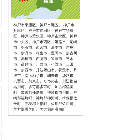
神戸市東灘区
、
神戸市灘区
、
神戸市
兵庫区
、
神戸市長田区
、
神戸市須磨
区
、
神戸市垂水区
、
神戸市北区
、
神戸
市中央区
、
神戸市西区
、
姫路市
、
尼崎
市
、
明石市
、
西宮市
、
洲本市
、
芦屋
市
、
伊丹市
、
相生市
、
豊岡市
、
加古川
市
、
赤穂市
、
西脇市
、
宝塚市
、
三木
市
、
高砂市
、
川西市
、
小野市
、
三田
市
、
加西市
、
丹波篠山市
、
養父市
、
丹
波市
、
南あわじ市
、
朝来市
、
淡路市
、
宍粟市
、
加東市
、
たつの市
、
川辺郡猪
名川町
、
多可郡多可町
、
加古郡稲美
町
、
加古郡播磨町
、
神崎郡市川町
、
神
崎郡福崎町
、
神崎郡神河町
、
揖保郡太
子町
、
赤穂郡上郡町
、
佐用郡佐用町
、
美方郡香美町
、
美方郡新温泉町