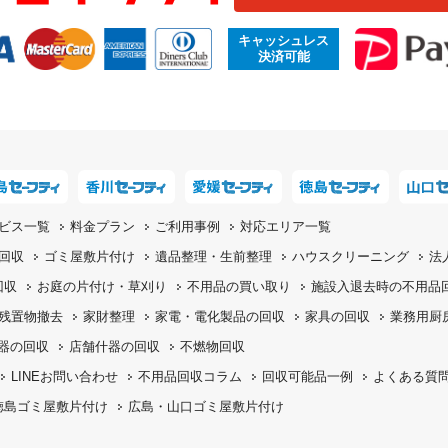
キャッシュレス
決済可能
ビス一覧
料金プラン
ご利用事例
対応エリア一覧
回収
ゴミ屋敷片付け
遺品整理・生前整理
ハウスクリーニング
法
回収
お庭の片付け・
草刈り
不用品の
買い取り
施設入退去時の
不用品
残置物撤去
家財整理
家電・電化製品の回収
家具の回収
業務用厨
機器の回収
店舗什器の回収
不燃物回収
LINEお問い合わせ
不用品回収コラム
回収可能品一例
よくある質
徳島ゴミ屋敷片付け
広島・山口ゴミ屋敷片付け