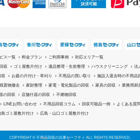
決済可能
ビス一覧
料金プラン
ご利用事例
対応エリア一覧
回収
ゴミ屋敷片付け
遺品整理・生前整理
ハウスクリーニング
法
回収
お庭の片付け・
草刈り
不用品の
買い取り
施設入退去時の
不用品
残置物撤去
家財整理
家電・電化製品の回収
家具の回収
業務用厨
機器の回収
店舗什器の回収
不燃物回収
LINEお問い合わせ
不用品回収コラム
回収可能品一例
よくある質
徳島ゴミ屋敷片付け
広島・山口ゴミ屋敷片付け
COPYRIGHT © 不用品回収の兵庫セーフティ ALL RIGHTS RESERVED.