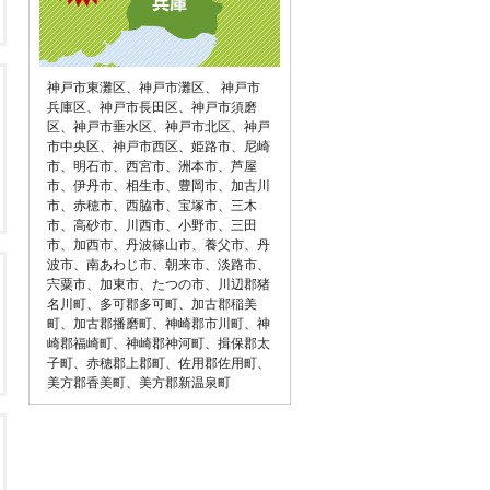
神戸市東灘区
、
神戸市灘区
、
神戸市
兵庫区
、
神戸市長田区
、
神戸市須磨
区
、
神戸市垂水区
、
神戸市北区
、
神戸
市中央区
、
神戸市西区
、
姫路市
、
尼崎
市
、
明石市
、
西宮市
、
洲本市
、
芦屋
市
、
伊丹市
、
相生市
、
豊岡市
、
加古川
市
、
赤穂市
、
西脇市
、
宝塚市
、
三木
市
、
高砂市
、
川西市
、
小野市
、
三田
市
、
加西市
、
丹波篠山市
、
養父市
、
丹
波市
、
南あわじ市
、
朝来市
、
淡路市
、
宍粟市
、
加東市
、
たつの市
、
川辺郡猪
名川町
、
多可郡多可町
、
加古郡稲美
町
、
加古郡播磨町
、
神崎郡市川町
、
神
崎郡福崎町
、
神崎郡神河町
、
揖保郡太
子町
、
赤穂郡上郡町
、
佐用郡佐用町
、
美方郡香美町
、
美方郡新温泉町