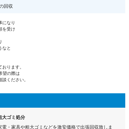
の回収
事になり
頼を受け
り
うなと
ております。
希望の際は
相談ください。
粗大ゴミ処分
家電・家具や粗大ゴミなどを激安価格で出張回収致しま