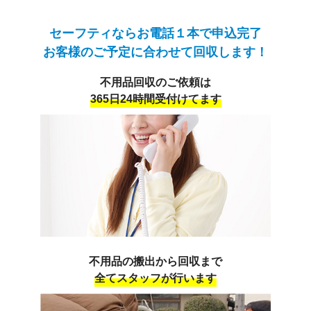
どうしようと困ってしまいます。
セーフティならお電話１本で申込完了
今回も大小様々なタンスやマットレスに
お客様のご予定に合わせて回収します！
ベビー用品･レンジ･椅子などがあり
どう処分すればいいのか分からず困ったと
不用品回収のご依頼は
おっしゃられていました。
皆さんも処分したいという物がありましたら
365日24時間受付けてます
安心の兵庫セーフティにご相談ください。
大きな物でも小さな物でも回収致します。
不用品の搬出から回収まで
全てスタッフが行います