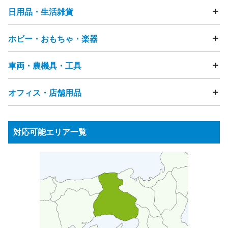
電動歯ブラシ
電気カミソリ
ストーブ・ヒーター
こたつ
日用品・生活雑貨
テーブル
ソファ
ビーズクッション
チェア・椅子
ヘアドライヤー
アイロン
ミシン
マッサージチェア
ベッド
マットレス
布団
座布団
電話機（固定電話・FAX）
まくら
タンス・カラーボックス
ホビー・おもちゃ・楽器
食器・キッチン用品
フライパン
鍋
ガスコンロ
浄水器
スマートフォン・タブレット・携帯電話
食器棚・キッチンボード
テレビ台・テレビボード
ゴミ箱
物干し竿
ハンガー
突っ張り棒
洗面用品
カメラ（フィルムカメラ・デジタルカメラ・ビデオカメラ)
下駄箱
ハンガーラック
本棚
キャビネット・チェスト
洋服・衣類
靴
バッグ
時計
アクセサリー
節句人形
炊飯器
電子レンジ
ジューサーミキサー
車両・農機具・工具
雑誌・漫画・本
おもちゃ
ぬいぐるみ
人形
フィギュア
鏡台・ドレッサー
踏み台
すのこ
ラグ・カーペット
畳
贈答品
美容機器
ベビーカー
ペット用品
介護用品
コーヒーメーカー
トースター
ホットプレート
ゲーム機
ゲームコントローラー
ボードゲーム
カーテン
網戸
雨戸
観葉植物
段ボール
発泡スチロール
ジャーポット
食器洗い乾燥機・食洗機
電磁調理器
家庭用遊具
パチンコ台・パチスロ機
ピアノ
楽器
オフィス・店舗用品
自転車
タイヤ
カー用品
バイク・バイク用品
プレイヤー・レコーダー（HDD・DVD・BD・ビデオ等）
ゴルフ用品
健康器具・トレーニングマシン
釣り用品
チャイルドシート
バッテリー
工具・DIY用品
衛星放送用アンテナ
テレビチューナー
サーフボード
スノーボード
スポーツ用品
園芸・ガーデニング用品
ウッドデッキ・ラティス
オーディオプレーヤー
応接セット
事務用品棚
OAラック
パーテーション
アウトドア用品
水槽
農機具・草刈機
高圧洗浄機
物置
台車
ステレオ（CD・MD・カセットテープ等）
対応可能エリア一覧
スピーカー
受付カウンター
ロッカー
ホワイトボード
アンプ
ラジオ
パソコン・周辺機器
ノートパソコン
蛍光灯・水銀灯
金庫
シュレッダー
パソコンモニター
プリンター
スキャナ
キーボード
業務用コピー機・複合機
プロジェクター
業務用冷蔵庫
各種ケーブル類
リモコン
電子辞書
ICレコーダー
電卓
ガスレンジ
製氷機
券売機
コールドテーブル
ゆで麺器
大型食器洗浄機
シンク
アイスケース
ネタケース
調理台
冷凍ストッカー
ショーケース
ゴンドラ
商品棚
案内板
消火器