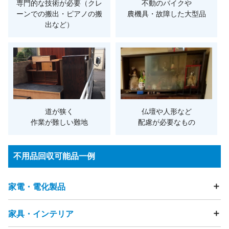
専門的な技術が必要（クレ
不動のバイクや
ーンでの搬出・ピアノの搬
農機具・故障した大型品
出など）
道が狭く
仏壇や人形など
作業が難しい難地
配慮が必要なもの
不用品回収可能品一例
家電・電化製品
家具・インテリア
テレビ
冷蔵庫
洗濯機
衣類乾燥機
エアコン
掃除機
照明器具・ライト
加湿器
除湿器
空気清浄機
扇風機