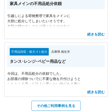
家具メインの不用品処分依頼
引越しによる荷物整理で家具をメインに
大胆に処分してしまいたいそうです。
木製の棚やタンスなど様々なものがあり
その他にも寝具や雑貨なども回収しました。
続きを読む
引越し前になるべく荷物を減らしたいもの
ですが家具や家電など大きな粗大ゴミは
なかなか手放せれず困りますよね。
不用品回収・粗大ゴミ処分
兵庫県 相生市
皆さんも処分にお困りのものはございませんか？
お困りの際は安心の神戸セーフティへ
タンス･レンジ･ベビー用品など
お気軽にお問い合わせください。
今回は、不用品処分の依頼でした。
お部屋の掃除ついでに不要な物を片付けようと
したところ思った以上に要らない物がある事に
気づき依頼して下さったそうです。
続きを読む
よくありませんか？捨てるものなんかないって
思い込んでただけで実は何個もあったって事……。
全て把握していないので私はよくあるんです💧
その他ご利用事例を見る
特に大きな家具や家電などがあると