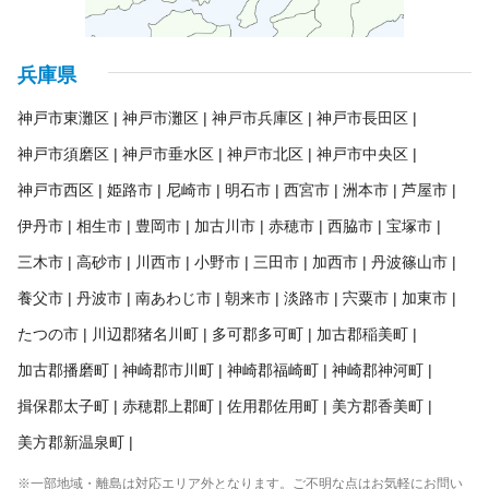
兵庫県
神戸市東灘区
神戸市灘区
神戸市兵庫区
神戸市長田区
神戸市須磨区
神戸市垂水区
神戸市北区
神戸市中央区
神戸市西区
姫路市
尼崎市
明石市
西宮市
洲本市
芦屋市
伊丹市
相生市
豊岡市
加古川市
赤穂市
西脇市
宝塚市
三木市
高砂市
川西市
小野市
三田市
加西市
丹波篠山市
養父市
丹波市
南あわじ市
朝来市
淡路市
宍粟市
加東市
たつの市
川辺郡猪名川町
多可郡多可町
加古郡稲美町
加古郡播磨町
神崎郡市川町
神崎郡福崎町
神崎郡神河町
揖保郡太子町
赤穂郡上郡町
佐用郡佐用町
美方郡香美町
美方郡新温泉町
※一部地域・離島は対応エリア外となります。ご不明な点はお気軽にお問い